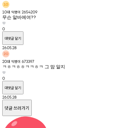
대
익명이
10
2654209
무슨 알바에여??
0
대댓글 달기
26.05.28
대
익명이
20
673397
ㅋㅎㅋㅎㅎㅋㅋㅎㅋ 그 맘 알지
0
대댓글 달기
26.05.28
댓글 쓰러가기