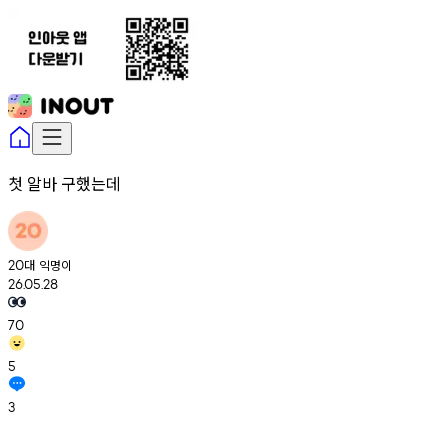
첫 알바 구했는데
대
익명이
20
26.05.28
70
5
3