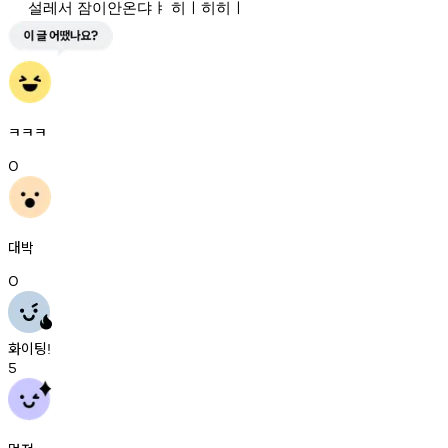
설레서 잠이안온댜ㅑ 히ㅣ히히ㅣ
ㅋㅋㅋ
0
대박
0
화이팅
!
5