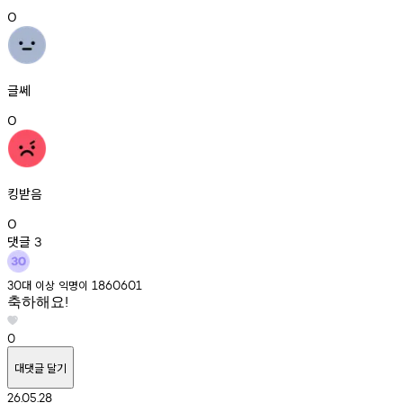
0
글쎄
0
킹받음
0
댓글
3
대
이상
익명이
30
1860601
축하해요!
0
대댓글 달기
26.05.28