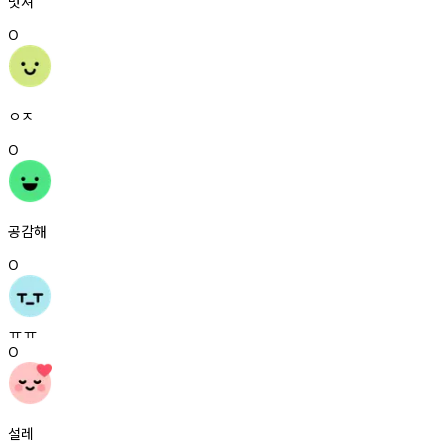
멋져
0
ㅇㅈ
0
공감해
0
ㅠㅠ
0
설레