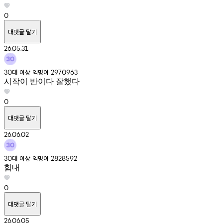
0
대댓글 달기
26.05.31
대
이상
익명이
30
2970963
시작이 반이다 잘했다
0
대댓글 달기
26.06.02
대
이상
익명이
30
2828592
힘내
0
대댓글 달기
26.06.05