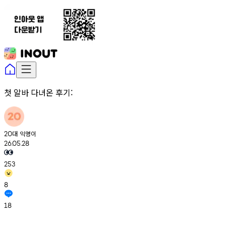
첫 알바 다녀온 후기:
대
익명이
20
26.05.28
253
8
18