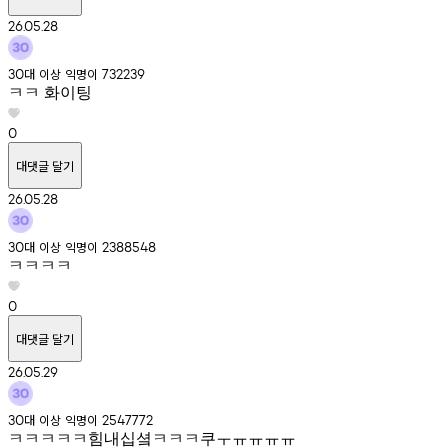
26.05.28
대
이상
익명이
30
732239
ㅋㅋ 화이팅
0
대댓글 달기
26.05.28
대
이상
익명이
30
2388548
ㅋㅋㅋㅋ
0
대댓글 달기
26.05.29
대
이상
익명이
30
2547772
ㅋㅋㅋㅋㅋ힘내십셬ㅋㅋㅋ쿠ㅜㅠㅠㅠㅠ