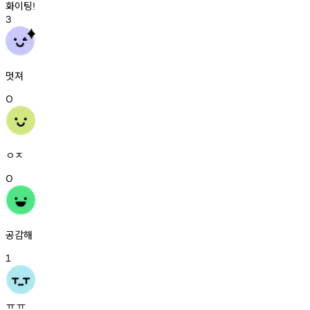
화이팅
!
3
멋져
0
ㅇㅈ
0
공감해
1
ㅠㅠ