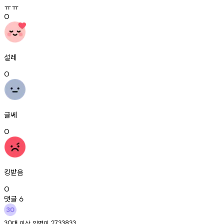
ㅠㅠ
0
설레
0
글쎄
0
킹받음
0
댓글
6
대
이상
익명이
30
2733833