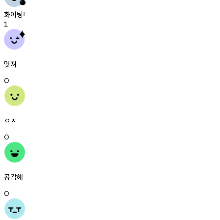
화이팅
!
1
멋져
0
ㅇㅈ
0
공감해
0