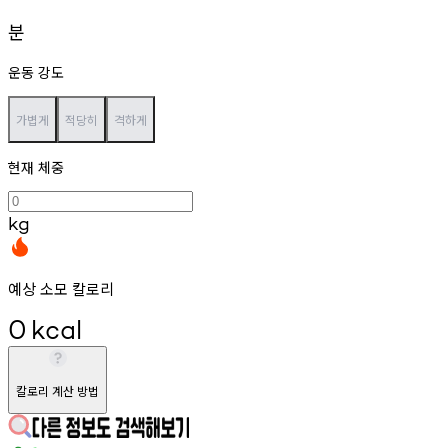
분
운동 강도
가볍게
적당히
격하게
현재 체중
kg
예상 소모 칼로리
0
kcal
칼로리 계산 방법