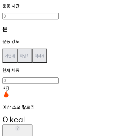
운동 시간
분
운동 강도
가볍게
적당히
격하게
현재 체중
kg
예상 소모 칼로리
0
kcal