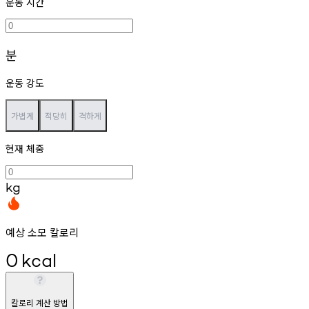
운동 시간
분
운동 강도
가볍게
적당히
격하게
현재 체중
kg
예상 소모 칼로리
0
kcal
칼로리 계산 방법