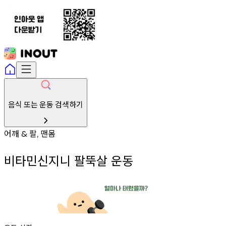
음식 또는 운동 검색하기
어깨
팔
맨몸
&
,
비타민신지니 팔뚝살 운동