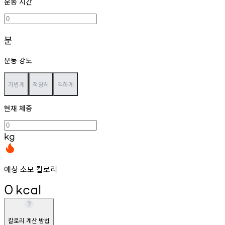
운동 시간
분
운동 강도
가볍게
적당히
격하게
현재 체중
kg
예상 소모 칼로리
0
kcal
칼로리 계산 방법