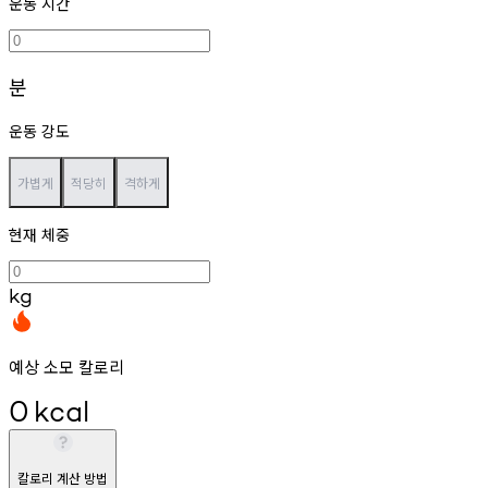
운동 시간
분
운동 강도
가볍게
적당히
격하게
현재 체중
kg
예상 소모 칼로리
0
kcal
칼로리 계산 방법