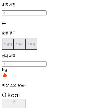
운동 시간
분
운동 강도
가볍게
적당히
격하게
현재 체중
kg
예상 소모 칼로리
0
kcal