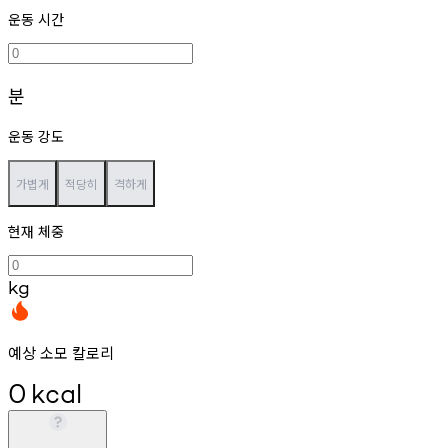
운동 시간
분
운동 강도
가볍게
적당히
격하게
현재 체중
kg
예상 소모 칼로리
0
kcal