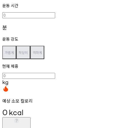
운동 시간
분
운동 강도
가볍게
적당히
격하게
현재 체중
kg
예상 소모 칼로리
0
kcal