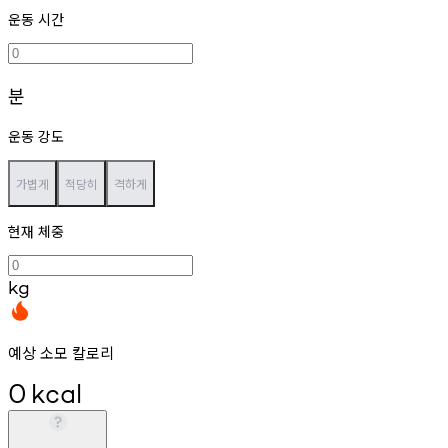
운동 시간
분
운동 강도
가볍게
적당히
격하게
현재 체중
kg
예상 소모 칼로리
0
kcal