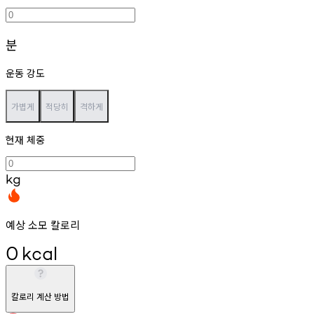
분
운동 강도
가볍게
적당히
격하게
현재 체중
kg
예상 소모 칼로리
0
kcal
칼로리 계산 방법