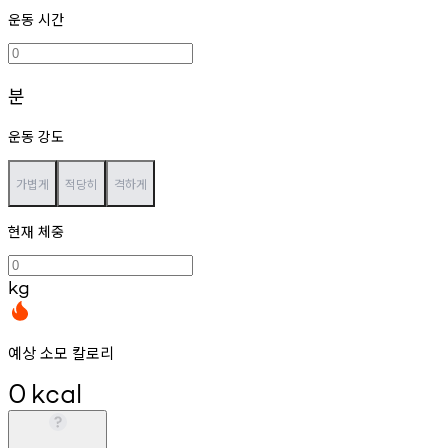
운동 시간
분
운동 강도
가볍게
적당히
격하게
현재 체중
kg
예상 소모 칼로리
0
kcal