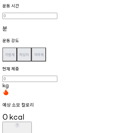
운동 시간
분
운동 강도
가볍게
적당히
격하게
현재 체중
kg
예상 소모 칼로리
0
kcal