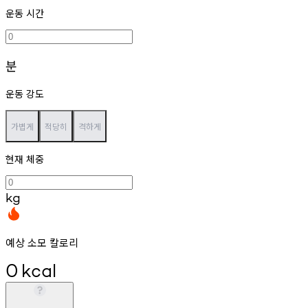
운동 시간
분
운동 강도
가볍게
적당히
격하게
현재 체중
kg
예상 소모 칼로리
0
kcal