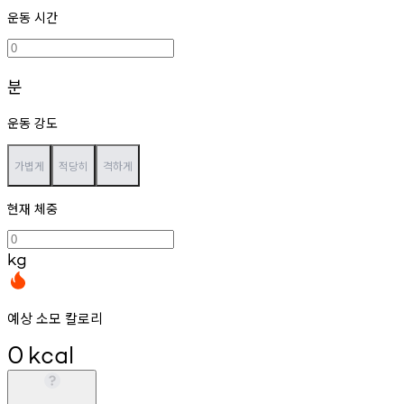
운동 시간
분
운동 강도
가볍게
적당히
격하게
현재 체중
kg
예상 소모 칼로리
0
kcal