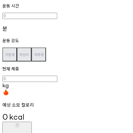
운동 시간
분
운동 강도
가볍게
적당히
격하게
현재 체중
kg
예상 소모 칼로리
0
kcal