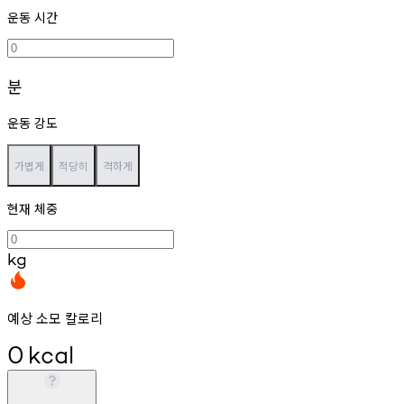
운동 시간
분
운동 강도
가볍게
적당히
격하게
현재 체중
kg
예상 소모 칼로리
0
kcal