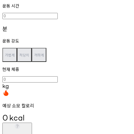
운동 시간
분
운동 강도
가볍게
적당히
격하게
현재 체중
kg
예상 소모 칼로리
0
kcal