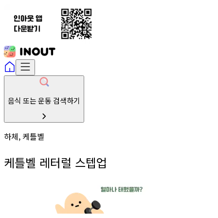
음식 또는 운동 검색하기
하체, 케틀벨
케틀벨 레터럴 스텝업