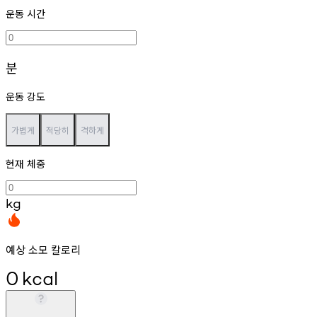
운동 시간
분
운동 강도
가볍게
적당히
격하게
현재 체중
kg
예상 소모 칼로리
0
kcal