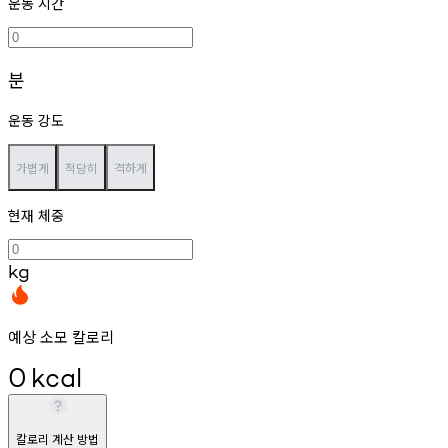
운동 시간
분
운동 강도
가볍게
적당히
격하게
현재 체중
kg
예상 소모 칼로리
0
kcal
칼로리 계산 방법