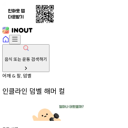
음식 또는 운동 검색하기
어깨
팔
덤벨
&
,
인클라인 덤벨 해머 컬