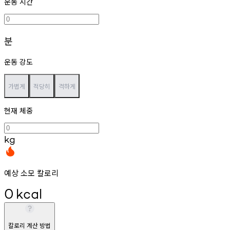
운동 시간
분
운동 강도
가볍게
적당히
격하게
현재 체중
kg
예상 소모 칼로리
0
kcal
칼로리 계산 방법