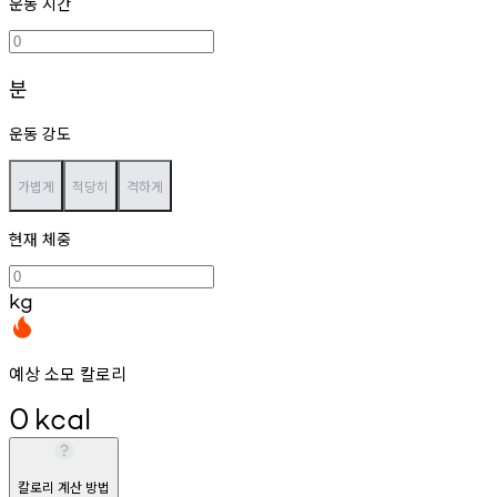
운동 시간
분
운동 강도
가볍게
적당히
격하게
현재 체중
kg
예상 소모 칼로리
0
kcal
칼로리 계산 방법