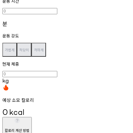
운동 시간
분
운동 강도
가볍게
적당히
격하게
현재 체중
kg
예상 소모 칼로리
0
kcal
칼로리 계산 방법