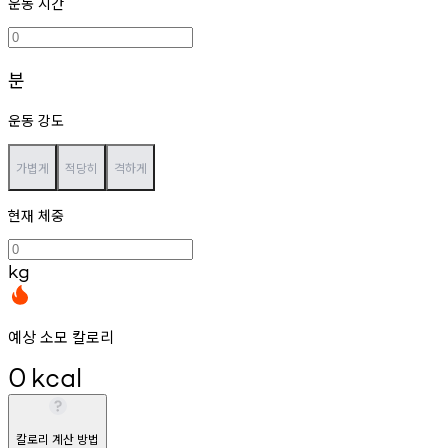
운동 시간
분
운동 강도
가볍게
적당히
격하게
현재 체중
kg
예상 소모 칼로리
0
kcal
칼로리 계산 방법