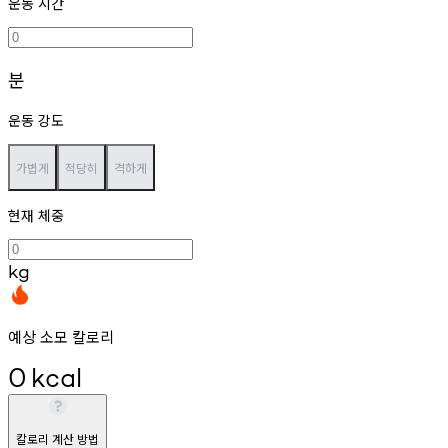
운동 시간
분
운동 강도
가볍게
적당히
격하게
현재 체중
kg
예상 소모 칼로리
0
kcal
칼로리 계산 방법