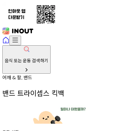
음식 또는 운동 검색하기
어깨
팔
밴드
&
,
밴드 트라이셉스 킥백