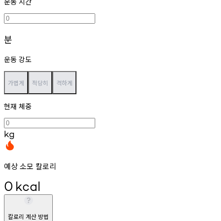
운동 시간
분
운동 강도
가볍게
적당히
격하게
현재 체중
kg
예상 소모 칼로리
0
kcal
칼로리 계산 방법