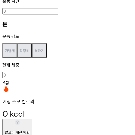
운동 시간
분
운동 강도
가볍게
적당히
격하게
현재 체중
kg
예상 소모 칼로리
0
kcal
칼로리 계산 방법