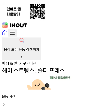
음식 또는 운동 검색하기
어깨
팔
기구
머신
&
,
∙
해머
스트렝스
숄더
프레스
:
운동 시간