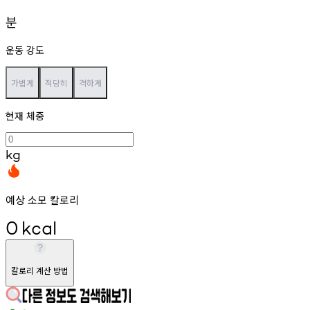
분
운동 강도
가볍게
적당히
격하게
현재 체중
kg
예상 소모 칼로리
0
kcal
칼로리 계산 방법