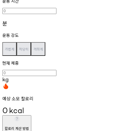
운동 시간
분
운동 강도
가볍게
적당히
격하게
현재 체중
kg
예상 소모 칼로리
0
kcal
칼로리 계산 방법