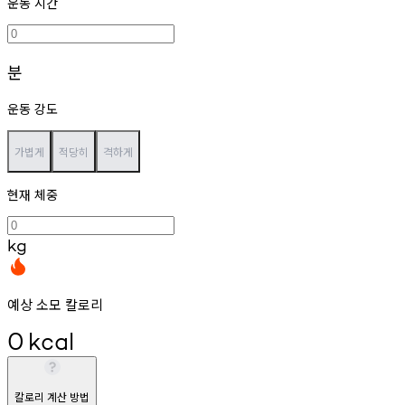
운동 시간
분
운동 강도
가볍게
적당히
격하게
현재 체중
kg
예상 소모 칼로리
0
kcal
칼로리 계산 방법