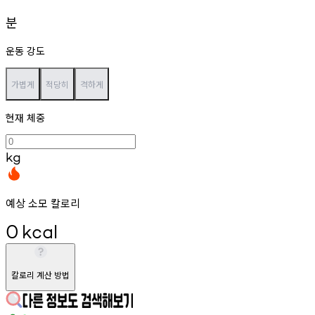
분
운동 강도
가볍게
적당히
격하게
현재 체중
kg
예상 소모 칼로리
0
kcal
칼로리 계산 방법