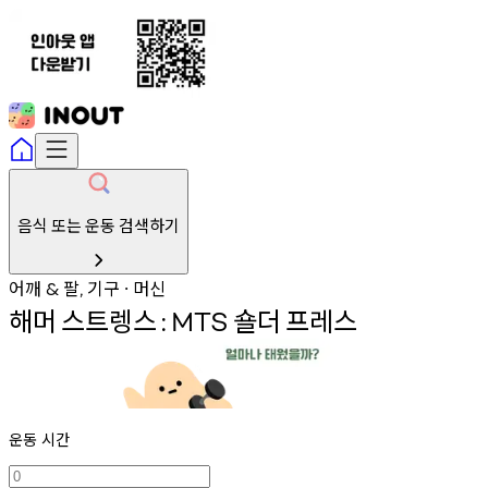
음식 또는 운동 검색하기
어깨
팔
기구
머신
&
,
∙
해머
스트렝스
숄더
프레스
:
MTS
운동 시간