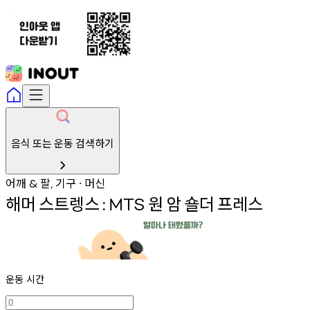
음식 또는 운동 검색하기
어깨
팔
기구
머신
&
,
∙
해머
스트렝스
원
암
숄더
프레스
:
MTS
운동 시간