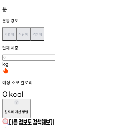
분
운동 강도
가볍게
적당히
격하게
현재 체중
kg
예상 소모 칼로리
0
kcal
칼로리 계산 방법