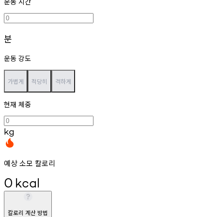
운동 시간
분
운동 강도
가볍게
적당히
격하게
현재 체중
kg
예상 소모 칼로리
0
kcal
칼로리 계산 방법