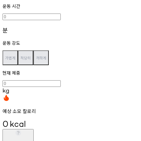
운동 시간
분
운동 강도
가볍게
적당히
격하게
현재 체중
kg
예상 소모 칼로리
0
kcal