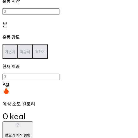
운동 시간
분
운동 강도
가볍게
적당히
격하게
현재 체중
kg
예상 소모 칼로리
0
kcal
칼로리 계산 방법