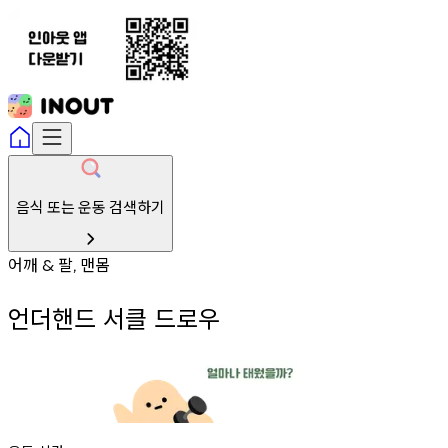
음식 또는 운동 검색하기
어깨
팔
맨몸
&
,
언더핸드 서클 드로우