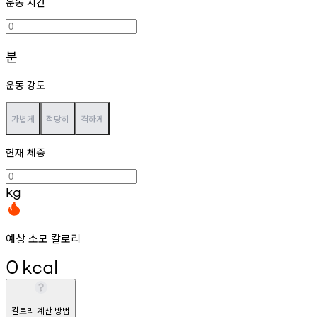
운동 시간
분
운동 강도
가볍게
적당히
격하게
현재 체중
kg
예상 소모 칼로리
0
kcal
칼로리 계산 방법