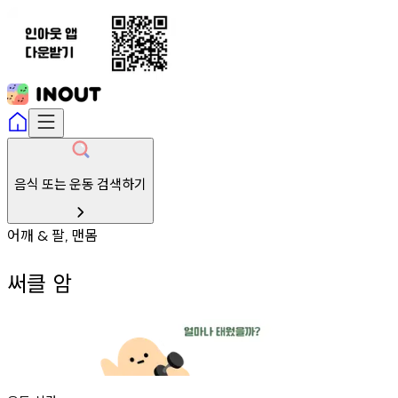
음식 또는 운동 검색하기
어깨
팔
맨몸
&
,
써클 암