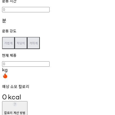
운동 시간
분
운동 강도
가볍게
적당히
격하게
현재 체중
kg
예상 소모 칼로리
0
kcal
칼로리 계산 방법