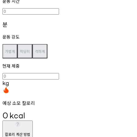
운동 시간
분
운동 강도
가볍게
적당히
격하게
현재 체중
kg
예상 소모 칼로리
0
kcal
칼로리 계산 방법