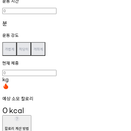
운동 시간
분
운동 강도
가볍게
적당히
격하게
현재 체중
kg
예상 소모 칼로리
0
kcal
칼로리 계산 방법