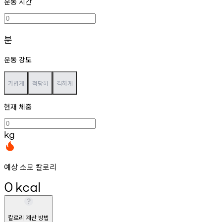
운동 시간
분
운동 강도
가볍게
적당히
격하게
현재 체중
kg
예상 소모 칼로리
0
kcal
칼로리 계산 방법