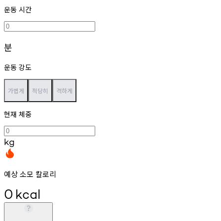
운동 시간
분
운동 강도
가볍게
적당히
격하게
현재 체중
kg
예상 소모 칼로리
0
kcal