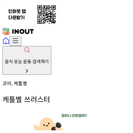
음식 또는 운동 검색하기
코어, 케틀벨
케틀벨 쓰러스터