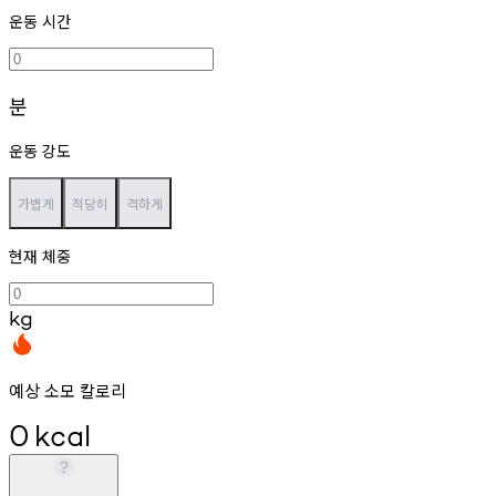
운동 시간
분
운동 강도
가볍게
적당히
격하게
현재 체중
kg
예상 소모 칼로리
0
kcal