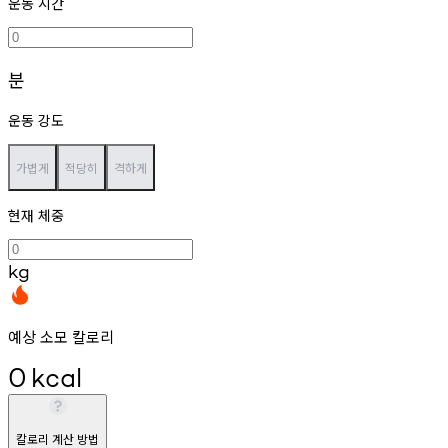
운동 시간
분
운동 강도
가볍게
적당히
격하게
현재 체중
kg
예상 소모 칼로리
0
kcal
칼로리 계산 방법