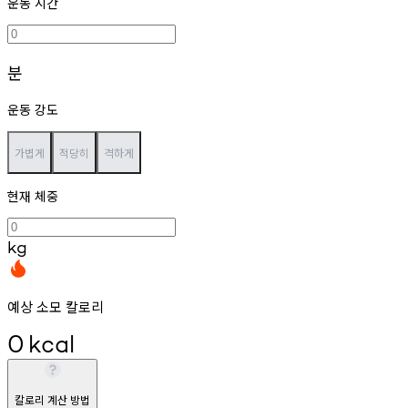
운동 시간
분
운동 강도
가볍게
적당히
격하게
현재 체중
kg
예상 소모 칼로리
0
kcal
칼로리 계산 방법