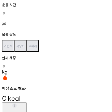
운동 시간
분
운동 강도
가볍게
적당히
격하게
현재 체중
kg
예상 소모 칼로리
0
kcal