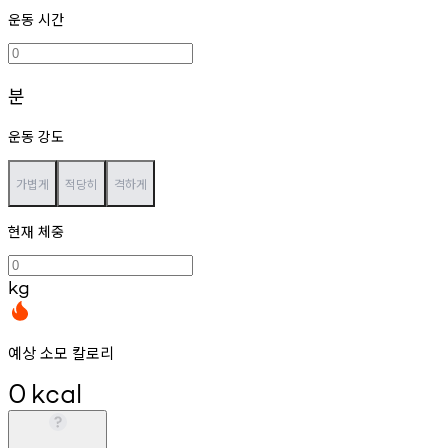
운동 시간
분
운동 강도
가볍게
적당히
격하게
현재 체중
kg
예상 소모 칼로리
0
kcal