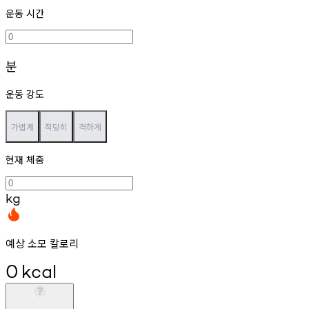
운동 시간
분
운동 강도
가볍게
적당히
격하게
현재 체중
kg
예상 소모 칼로리
0
kcal