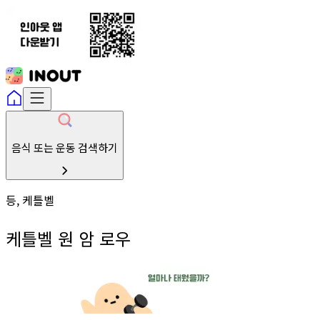
음식 또는 운동 검색하기
등, 케틀벨
케틀벨 원 암 로우