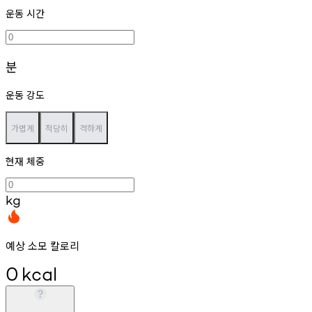
운동 시간
분
운동 강도
가볍게
적당히
격하게
현재 체중
kg
예상 소모 칼로리
0
kcal